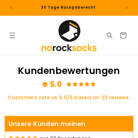
Direkt
 und ab
zum
30 Tage Rückgaberecht
Inhalt
Warenkorb
Kundenbewertungen
5.0
Customers rate us 5.0/5 based on 23 reviews.
Unsere Kunden meinen