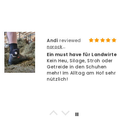
Andi
norocksocks
Ein must have für Landwirte
Kein Heu, Silage, Stroh oder
Getreide in den Schuhen
mehr! Im Alltag am Hof sehr
nützlich!
Charly H.
norocksocks
Früher in den Schuhen und