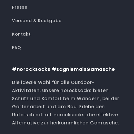
norocksocks
Presse
Super Produkt !
Kein Heu in den Schuhen und
Versand & Rückgabe
keine verstaubten Socken
mehr.
Kontakt
Die NoRockSocks sind einfach
super.
FAQ
#norocksocks #sagniemalsGamasche
Ingrid
norocksocks
Die ideale Wahl für alle Outdoor-
Ich war im Wald zum Himbeer
Aktivitäten. Unsere norocksocks bieten
pflücken, ich musste nicht 1 x
Schutz und Komfort beim Wandern, bei der
Schuhe ausleeren! I love it!
Gartenarbeit und am Bau. Erlebe den
Unterschied mit norocksocks, die effektive
Alternative zur herkömmlichen Gamasche.