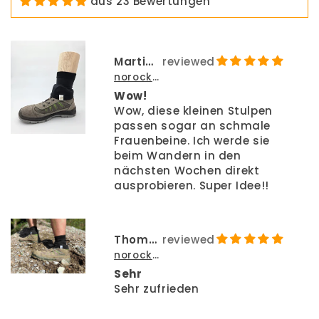
aus 23 Bewertungen
Martin Höfer
norocksocks SCHWARZ
Wow!
Wow, diese kleinen Stulpen
passen sogar an schmale
Frauenbeine. Ich werde sie
beim Wandern in den
nächsten Wochen direkt
ausprobieren. Super Idee!!
Thomas
norocksocks - Nie wieder Steine, Sand & Schmutz in den Schuhen!
Sehr
Sehr zufrieden