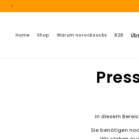
Direkt
zum
Inhalt
Home
Shop
Warum norocksocks
B2B
Üb
Pres
In diesem Berei
Sie benötigen no
Wir stehen au