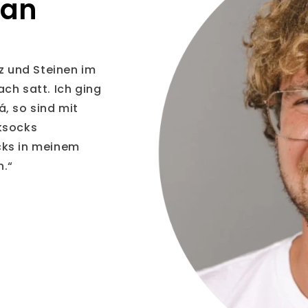
ian
tz und Steinen im
ch satt. Ich ging
, so sind mit
ksocks
cks in meinem
n.“