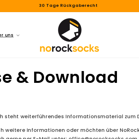
30 Tage Rückgaberecht
er uns
se & Download
ch steht weiterführendes Informationsmaterial zum 
ch weitere Informationen oder möchten über NoRoc
ch gerne per E-Mail unter: office@norocksocks.com 