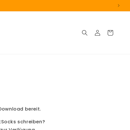
Einloggen
Warenkorb
Download bereit.
kSocks schreiben?
zur Verfügung.